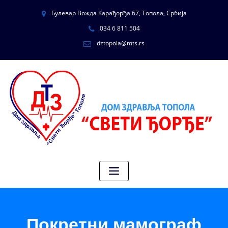
Булевар Вожда Карађорђа 67, Топола, Србија
034 6 811 504
dztopola@mts.rs
Покретни мамограф