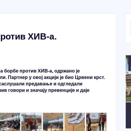
ротив ХИВ-а.
 борбе против ХИВ-а, одржано је
и. Партнер у овој акцији је био Црвени крст.
 саслушали предавање и одгледали
в говори и значају превенције и даје