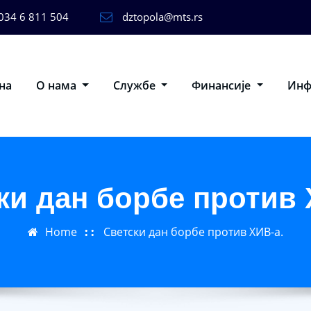
034 6 811 504
dztopola@mts.rs
на
О нама
Службе
Финансије
Ин
ки дан борбе против 
Home
Светски дан борбе против ХИВ-а.