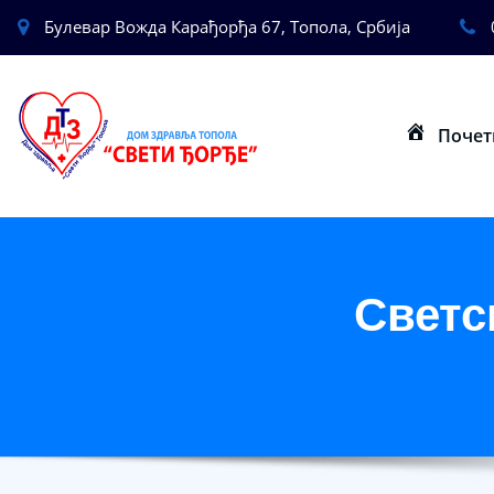
Булевар Вожда Карађорђа 67, Топола, Србија
Почет
Светс