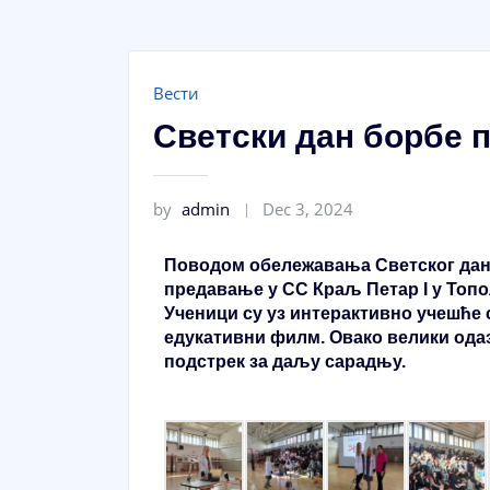
Вести
Светски дан борбе п
by
admin
Dec 3, 2024
Поводом обележавања Светског дана
предавање у СС Краљ Петар I у Топол
Ученици су уз интерактивно учешће
едукативни филм. Овако велики одази
подстрек за даљу сарадњу.