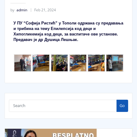
by
admin
Feb 21, 2024
У ПУ “Софија Ристић” у Тополи одржана су предавања
и трибина на тему Епилепсија код деце и
Хипогликемија код деце, за васпитаче ове установе.
Предавач је др Душица Лешњак.
Go