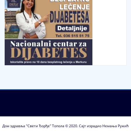
Дом здравља "Свети Ђорђе" Топола © 2020. Сајт израдио Немања Ружић