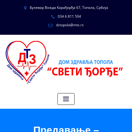
Булевар Вожда Карађорђа 67, Топола, Србија
034 6 811 504
dztopola@mts.rs
Предавање –