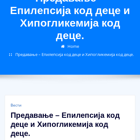
Епилепсија код деце и
Хипогликемија код
деце.
Home
Предавање – Епилепсија код деце и Хипогликемија код деце.
Вести
Предавање – Епилепсија код
деце и Хипогликемија код
деце.