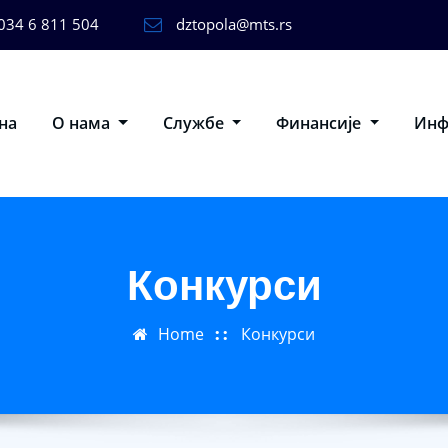
034 6 811 504
dztopola@mts.rs
на
О нама
Службе
Финансије
Ин
Конкурси
Home
Конкурси