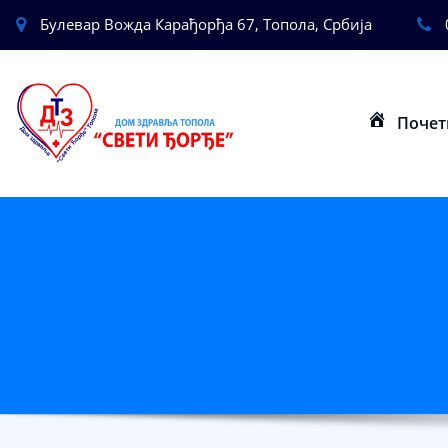
Булевар Вожда Карађорђа 67, Топола, Србија
Почет