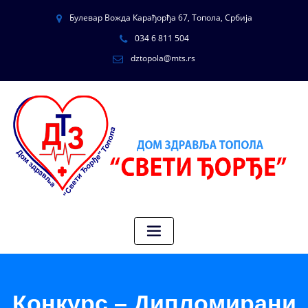
Булевар Вожда Карађорђа 67, Топола, Србија
034 6 811 504
dztopola@mts.rs
Конкурс – Дипломирани