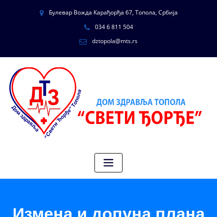
Булевар Вожда Карађорђа 67, Топола, Србија
034 6 811 504
dztopola@mts.rs
Измена и допуна плана