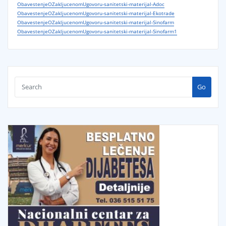
ObavestenjeOZakljucenomUgovoru-sanitetski-materijal-Adoc
ObavestenjeOZakljucenomUgovoru-sanitetski-materijal-Ekotrade
ObavestenjeOZakljucenomUgovoru-sanitetski-materijal-Sinofarm
ObavestenjeOZakljucenomUgovoru-sanitetski-materijal-Sinofarm1
Go