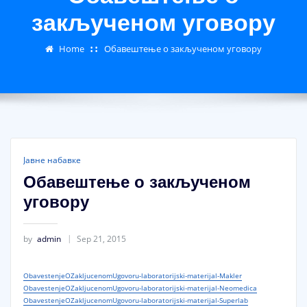
закљученом уговору
Home
Обавештење о закљученом уговору
Јавне набавке
Обавештење о закљученом
уговору
by
admin
Sep 21, 2015
ObavestenjeOZakljucenomUgovoru-laboratorijski-materijal-Makler
ObavestenjeOZakljucenomUgovoru-laboratorijski-materijal-Neomedica
ObavestenjeOZakljucenomUgovoru-laboratorijski-materijal-Superlab