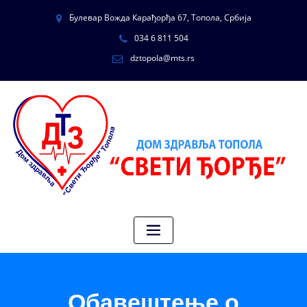
Булевар Вожда Карађорђа 67, Топола, Србија
034 6 811 504
dztopola@mts.rs
Обавештење о