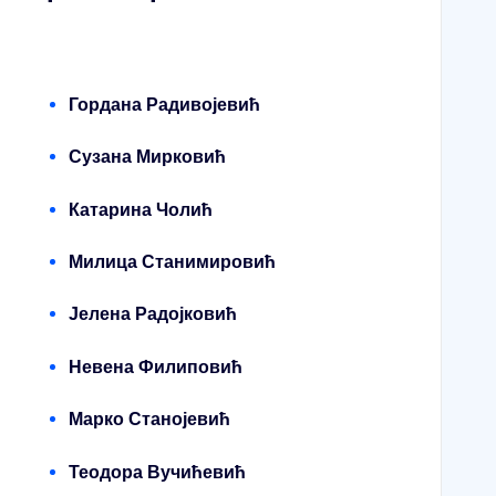
Гордана Радивојевић
Сузана Мирковић
Катарина Чолић
Милица Станимировић
Јелена Радојковић
Невена Филиповић
Марко Станојевић
Теодора Вучићевић