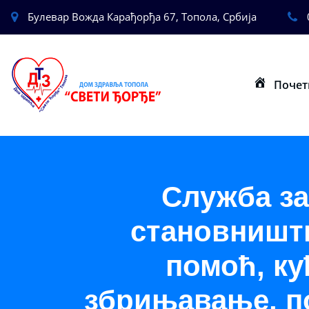
Булевар Вожда Карађорђа 67, Топола, Србија
Почет
Служба за
становништв
помоћ, ку
збрињавање, п