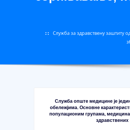
Служба за здравствену заштиту о
з
Служба опште медицине је јед
обележјима. Основне карактерист
популационим групама, медицина 
здравствених 