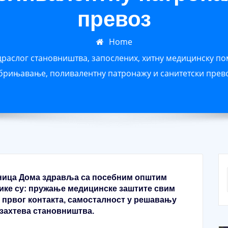
превоз
Home
драслог становништва, запослених, хитну медицинску по
брињавање, поливалентну патронажу и санитетски прев
иница Дома здравља са посебним општим
ике су: пружање медицинске заштите свим
првог контакта, самосталност у решавању
захтева становништва.