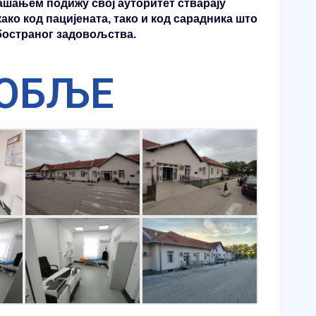
шањем подижу свој ауторитет стварају
ко код пацијената, тако и код сарадника што
обостраног задовољства.
ОБЉЕ