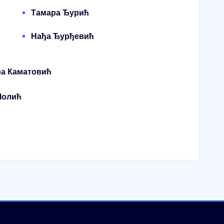
Тамара Ђурић
Нађа Ђурђевић
ра Каматовић
Чолић