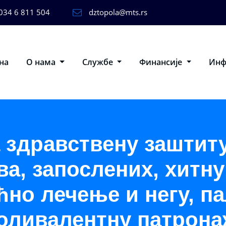
034 6 811 504
dztopola@mts.rs
на
О нама
Службе
Финансије
Ин
 здравствену заштит
а, запослених, хитн
ћно лечење и негу, п
оливалентну патронаж