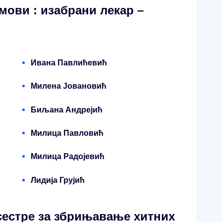
брани лекар –
Ивана Павлићевић
Милена Јовановић
Биљана Андрејић
Милица Павловић
Милица Радојевић
Лидија Грујић
за збрињавање хитних