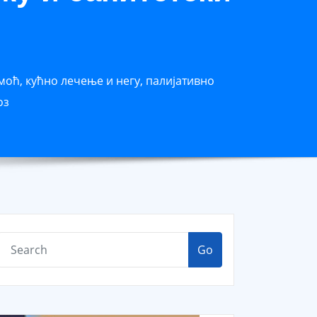
моћ, кућно лечење и негу, палијативно
оз
Go