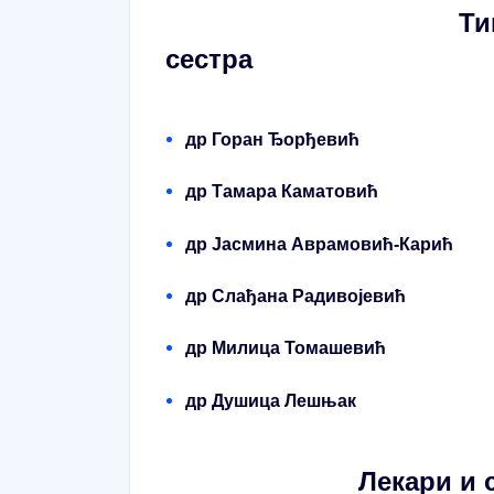
Тимови : иза
сестра
др Горан Ђорђевић
др Тамара Каматовић
др Јасмина Аврамовић-Карић
др Слађана Радивојевић
др Милица Томашевић
др Душица Лешњак
Лекари и сестре 