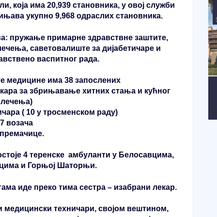
и, која има 20,939 становника, у овој служби
ињава укупно 9,968 одраслих становника.
ва: пружање примарне здравствне заштите,
лечења, саветовалиште за дијабетичаре и
вствено васпитног рада.
е медицине има 38 запослених
лекара за збрињавање хитних стања и кућног
лечења)
чара ( 10 у тросменском раду)
7 возача
спремачице.
стоје 4 теренске амбуланти у Белосавцима,
нцима и Горњој Шаторњи.
ама иде преко тима сестра – изабрани лекар.
и медицински техничари, својом вештином,