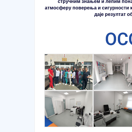
стручним знањем и лепим пона
атмосферу поверења и сигурности ка
даје резултат 
ОС