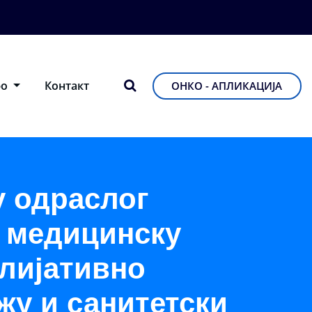
фо
Контакт
ОНКО - АПЛИКАЦИЈА
у одраслог
у медицинску
алијативно
у и санитетски