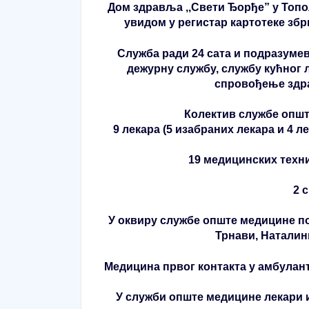
Дом здравља ,,Свети Ђорђе” у Топол
увидом у регистар картотеке збр
Служба ради 24 сата и подразуме
дежурну службу, службу кућног 
спровођење здра
Колектив службе општ
9 лекара (5 изабраних лекара и 4 
19 медицинских техни
2 
У оквиру службе опште медицине по
Трнави, Натали
Медицина првог контакта у амбулант
У служби опште медицине лекари 