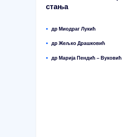
стања
др Миодраг Лукић
др Жељко Драшковић
др Марија Пендић – Вуковић