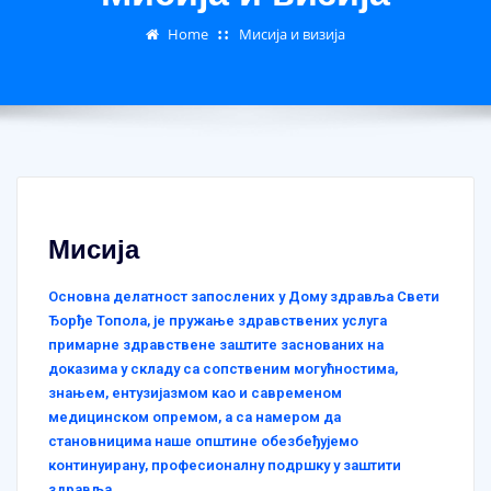
Home
Мисија и визија
Мисија
Основна делатност запослених у Дому здравља Свети
Ђорђе Топола, је пружање здравствених услуга
примарне здравствене заштите заснованих на
доказима у складу са сопственим могућностима,
знањем, ентузијазмом као и савременом
медицинском опремом, а са намером да
становницима наше општине обезбеђујемо
континуирану, професионалну подршку у заштити
здравља.