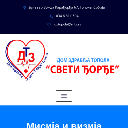
Булевар Вожда Карађорђа 67, Топола, Србија
034 6 811 504
dztopola@mts.rs
Мисија и визија