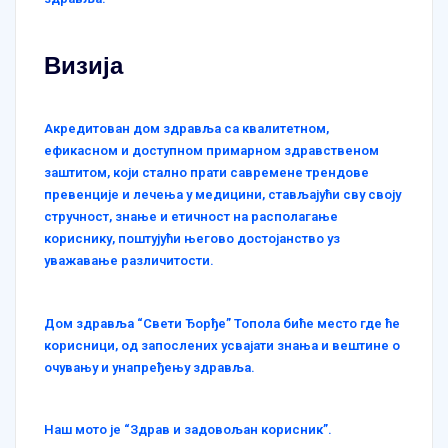
Визија
Акредитован дом здравља са квалитетном,
ефикасном и доступном примарном здравственом
заштитом, који стално прати савремене трендове
превенције и лечења у медицини, стављајући сву своју
стручност, знање и етичност на располагање
кориснику, поштујући његово достојанство уз
уважавање различитости.
Дом здравља “Свети Ђорђе” Топола биће место где ће
корисници, од запослених усвајати знања и вештине о
очувању и унапређењу здравља.
Наш мото је “Здрав и задовољан корисник”.